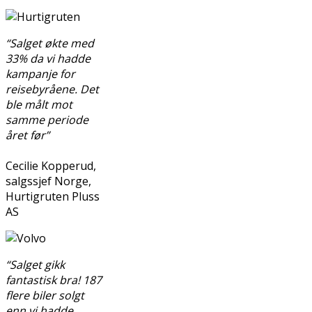
“Salget økte med
33% da vi hadde
kampanje for
reisebyråene. Det
ble målt mot
samme periode
året før”
Cecilie Kopperud,
salgssjef Norge,
Hurtigruten Pluss
AS
“Salget gikk
fantastisk bra! 187
flere biler solgt
enn vi hadde